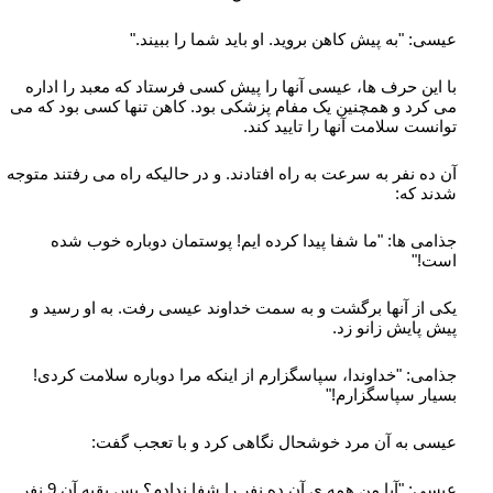
عیسی: "به پیش کاهن بروید. او باید شما را ببیند."
با این حرف ها، عیسی آنها را پیش کسی فرستاد که معبد را اداره
می کرد و همچنین یک مفام پزشکی بود. کاهن تنها کسی بود که می
توانست سلامت آنها را تایید کند.
آن ده نفر به سرعت به راه افتادند. و در حالیکه راه می رفتند متوجه
شدند که:
جذامی ها: "ما شفا پیدا کرده ایم! پوستمان دوباره خوب شده
است!"
یکی از آنها برگشت و به سمت خداوند عیسی رفت. به او رسید و
پیش پایش زانو زد.
جذامی: "خداوندا، سپاسگزارم از اینکه مرا دوباره سلامت کردی!
بسیار سپاسگزارم!"
عیسی به آن مرد خوشحال نگاهی کرد و با تعجب گفت:
عیسی: "آیا من همه ی آن ده نفر را شفا ندادم؟ پس بقیه آن 9 نفر