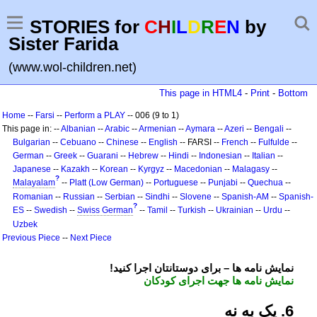
STORIES for
C
H
I
L
D
R
E
N
by
Sister Farida
(www.wol-children.net)
This page in HTML4
-
Print
-
Bottom
Home
--
Farsi
--
Perform a PLAY
-- 006 (9 to 1)
This page in: --
Albanian
--
Arabic
--
Armenian
--
Aymara
--
Azeri
--
Bengali
--
Bulgarian
--
Cebuano
--
Chinese
--
English
-- FARSI --
French
--
Fulfulde
--
German
--
Greek
--
Guarani
--
Hebrew
--
Hindi
--
Indonesian
--
Italian
--
Japanese
--
Kazakh
--
Korean
--
Kyrgyz
--
Macedonian
--
Malagasy
--
?
Malayalam
--
Platt (Low German)
--
Portuguese
--
Punjabi
--
Quechua
--
Romanian
--
Russian
--
Serbian
--
Sindhi
--
Slovene
--
Spanish-AM
--
Spanish-
?
ES
--
Swedish
--
Swiss German
--
Tamil
--
Turkish
--
Ukrainian
--
Urdu
--
Uzbek
Previous Piece
--
Next Piece
!نمایش نامه ها – برای دوستانتان اجرا کنید
نمایش نامه ها جهت اجرای کودکان
6. یک به نه