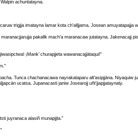
. Walpin achuntatayna.
caruw trigjja imatayna lamar kota ch’alljjama. Josean amuyatapajja 
o maranacjjarujja pakallk mach’a maranacaw jutatayna. Jakenacajj pis
 jiwasipctwa! ¡Mank’ churapjjeta wawanacajjätaqui!”
m.”
pacha. Tunca chachanacawa nayrakataparu alt’asipjjäna. Niyaquiw ju
apcän ucatsa. Jupanacasti janiw Josearojj uñt’jjapjjataynaty.
sti juyranaca alasiñ munapjjta.”
”