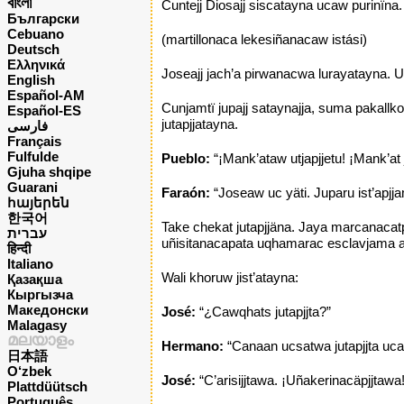
বাংলা
Cuntejj Diosajj siscatayna ucaw purinïna
Български
Cebuano
(martillonaca lekesiñanacaw istási)
Deutsch
Ελληνικά
Joseajj jach’a pirwanacwa lurayatayna. U
English
Español-AM
Cunjamtï jupajj sataynajja, suma pakallk
Español-ES
jutapjjatayna.
فارسی
Français
Fulfulde
Pueblo:
“¡Mank’ataw utjapjjetu! ¡Mank’at
Gjuha shqipe
Guarani
Faraón:
“Joseaw uc yäti. Juparu ist’apjja
հայերեն
한국어
Take chekat jutapjjäna. Jaya marcanacat
עברית
uñisitanacapata uqhamarac esclavjama aljj
हिन्दी
Italiano
Wali khoruw jist’atayna:
Қазақша
Кыргызча
Македонски
José:
“¿Cawqhats jutapjjta?”
Malagasy
മലയാളം
Hermano:
“Canaan ucsatwa jutapjjta ucat
日本語
O‘zbek
José:
“C’arisijjtawa. ¡Uñakerinacäpjjtawa!
Plattdüütsch
Português