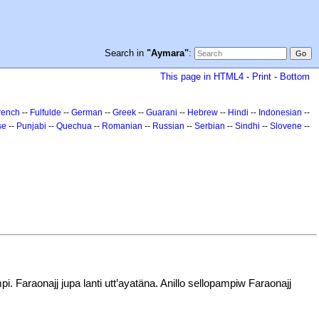
Search in
"Aymara"
:
This page in HTML4
-
Print
-
Bottom
rench
--
Fulfulde
--
German
--
Greek
--
Guarani
--
Hebrew
--
Hindi
--
Indonesian
--
se
--
Punjabi
--
Quechua
--
Romanian
--
Russian
--
Serbian
--
Sindhi
--
Slovene
--
 Faraonajj jupa lanti utt’ayatäna. Anillo sellopampiw Faraonajj