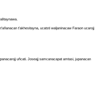
walïtaynawa.
t’añanacan t’akhesitayna, ucatsti waljaninacaw Faraon ucarojj
panacarojj uñcati. Joseajj samcanacapat amtasi, jupanacan