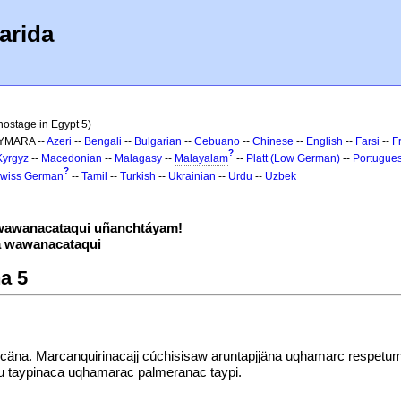
arida
hostage in Egypt 5)
AYMARA --
Azeri
--
Bengali
--
Bulgarian
--
Cebuano
--
Chinese
--
English
--
Farsi
--
F
?
Kyrgyz
--
Macedonian
--
Malagasy
--
Malayalam
--
Platt (Low German)
--
Portugue
?
wiss German
--
Tamil
--
Turkish
--
Ukrainian
--
Urdu
--
Uzbek
awanacataqui uñanchtáyam!
 wawanacataqui
a 5
cäna. Marcanquirinacajj cúchisisaw aruntapjjäna uqhamarc respetumpi.
apu taypinaca uqhamarac palmeranac taypi.