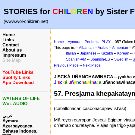
STORIES for
C
H
I
L
D
R
E
N
by Sister F
(www.wol-children.net)
Home
Links
Home
--
Aymara
--
Perform a PLAY
-- 057 (Taken 
Contact
This page in: --
Albanian
--
Arabic
--
Armenian
-- 
About us
Italian
--
Japanese
--
Kazakh
--
Korean
--
Impressum
Spanish-AM
--
Spanish-ES
--
Swedish
--
S
Site Map
Previous Piece
--
Next Piece
YouTube Links
JISCKÁ UÑANCHAWINACA – ¡yakha w
Spotify Links
J
i
s
c
k
á
u
ñ
a
n
c
h
a
w
i
n
a
c
a
uñanchawinaca
App Download
57. Presjama khepakatayn
WATERS OF LIFE
WoL AUDIO
(caballonacan casconacapaw ist’asi)
عربي
Mä reyen carropan Joseajj Egipton viajas
Aymara
ch’amap churatayna. Viajasinjja trigo y
Azərbaycanca
Bahasa Indones.