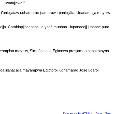
… jiwatäjjewa.”
t’anipjjataw uqhamarac jilamaruw irpanipjjäta. Ucacamajja mayniw
ja. Cambiapjjpachänti uc yatiñ munäna. Jupanacajj jupanac pura
jje. Ucampisa mayniw, Simeón sata, Egitonwa presjama khepakatayna.
a uca jilanacajja mayampwa Egiptorojj uqhamarac José ucarojj
This page in HTML4
-
Print
-
Top