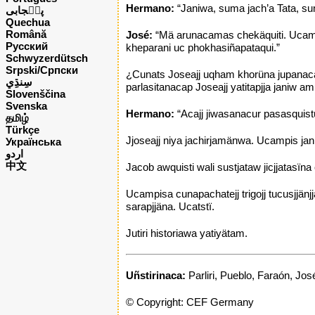
Hermano:
“Janiwa, suma jach’a Tata, su
پن٘جابی
Quechua
Română
José:
“Mä arunacamas chekäquiti. Ucampi
Русский
kheparani uc phokhasiñapataqui.”
Schwyzerdütsch
Srpski/Српски
¿Cunats Joseajj uqham khorüna jupanaca
parlasitanacap Joseajj yatitapjja janiw a
Slovenščina
Svenska
Hermano:
“Acajj jiwasanacur pasasquistu
தமிழ்
Türkçe
Jjoseajj niya jachirjamänwa. Ucampis jan
Українська
اردو
中文
Jacob awquisti wali sustjataw jicjjatasïna 
Ucampisa cunapachatejj trigojj tucusjjänj
sarapjjäna. Ucatstï.
Jutiri historiawa yatiyätam.
Uñstirinaca:
Parliri, Pueblo, Faraón, Jo
© Copyright: CEF Germany