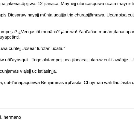
ma jakenacäpjjtwa. 12 jilanaca. Maynejj utancasquiwa ucata maynisti
s Diosaruw nayajj münta ucatjja trig churapjjämawa. Ucampisa cut-
mpejja? ¿Vengasiñt munäna? ¡Janiwa! Yant’añac munän jilanacaparoj
muyapcänti.
wa cuntejj Josear lürctan ucata.”
iw uñt’ayasquiti. Trigo alatampejj uca jilanacajj utaruw cut-t’awäp
cunjamas viajejj uc ist’asinjja.
ja, cut-t’añapaquïnwa Benjaminas irpt’asita. Chuyman wali llact’asit
sé, hermano