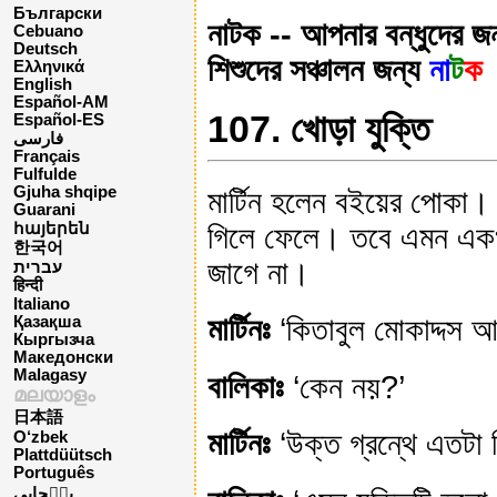
Български
নাটক -- আপনার বন্ধুদের জন
Cebuano
Deutsch
শিশুদের সঞ্চালন জন্য
না
ট
ক
Ελληνικά
English
Español-AM
107. খোড়া যুক্তি
Español-ES
فارسی
Français
Fulfulde
Gjuha shqipe
মার্টিন হলেন বইয়ের পোকা। 
Guarani
গিলে ফেলে। তবে এমন একখ
հայերեն
한국어
জাগে না।
עברית
हिन्दी
Italiano
মার্টিনঃ
‘কিতাবুল মোকাদ্দস 
Қазақша
Кыргызча
Македонски
Malagasy
বালিকাঃ
‘কেন নয়?’
മലയാളം
日本語
মার্টিনঃ
‘উক্ত গ্রন্থে এতটা 
O‘zbek
Plattdüütsch
Português
پن٘جابی