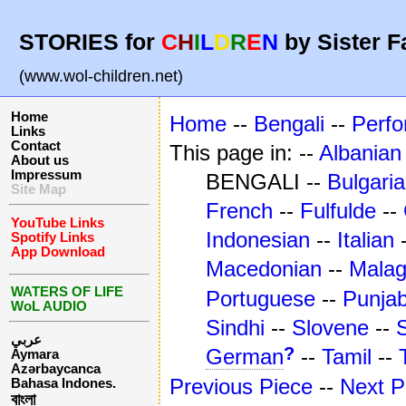
STORIES for
C
H
I
L
D
R
E
N
by Sister F
(www.wol-children.net)
Home
Home
--
Bengali
--
Perf
Links
Contact
This page in: --
Albanian
About us
Impressum
BENGALI --
Bulgari
Site Map
French
--
Fulfulde
--
YouTube Links
Indonesian
--
Italian
Spotify Links
App Download
Macedonian
--
Mala
WATERS OF LIFE
Portuguese
--
Punjab
WoL AUDIO
Sindhi
--
Slovene
--
عربي
?
German
--
Tamil
--
Aymara
Azərbaycanca
Previous Piece
--
Next P
Bahasa Indones.
বাংলা