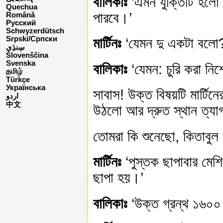
বালিকাঃ
‘এমন যুক্তিটি হলো 
Quechua
পারবে।’
Română
Русский
Schwyzerdütsch
Srpski/Српски
মার্টিনঃ
‘যেমন দু একটা বলো
Slovenščina
Svenska
বালিকাঃ
‘যেমন: চুরি করা নি
தமிழ்
Türkçe
Українська
সাবাস! উক্ত বিষয়টি মার্টি
اردو
中文
উঠলো আর দ্রুত স্থান ত্
তোমরা কি শুনেছো, কিতাবুল 
মার্টিনঃ
‘পুস্তক ছাপাবার মেশি
ছাপা হয়।’
বালিকাঃ
‘উক্ত গ্রন্থ ১৬০০