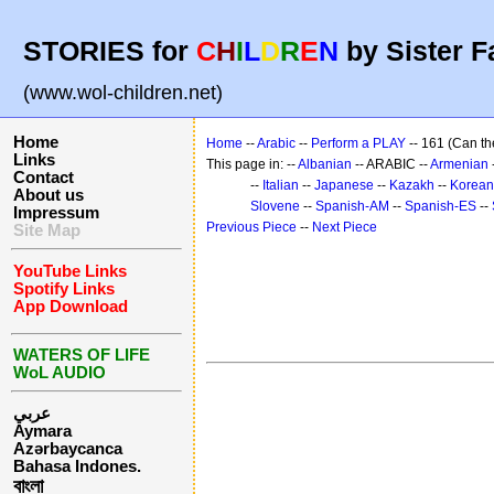
STORIES for
C
H
I
L
D
R
E
N
by Sister F
(www.wol-children.net)
Home
Home
--
Arabic
--
Perform a PLAY
-- 161 (Can th
Links
This page in: --
Albanian
-- ARABIC --
Armenian
Contact
--
Italian
--
Japanese
--
Kazakh
--
Korean
About us
Slovene
--
Spanish-AM
--
Spanish-ES
--
Impressum
Previous Piece
--
Next Piece
Site Map
YouTube Links
Spotify Links
App Download
WATERS OF LIFE
WoL AUDIO
عربي
Aymara
Azərbaycanca
Bahasa Indones.
বাংলা