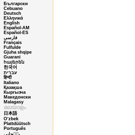
Български
Cebuano
Deutsch
Ελληνικά
English
Español-AM
Español-ES
فارسی
Français
Fulfulde
Gjuha shqipe
Guarani
հայերեն
한국어
עברית
हिन्दी
Italiano
Қазақша
Кыргызча
Македонски
Malagasy
മലയാളം
日本語
O‘zbek
Plattdüütsch
Português
پن٘جابی