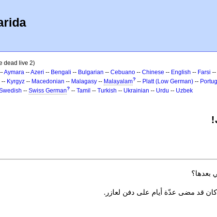
arida
e dead live 2)
--
Aymara
--
Azeri
--
Bengali
--
Bulgarian
--
Cebuano
--
Chinese
--
English
--
Farsi
-
?
--
Kyrgyz
--
Macedonian
--
Malagasy
--
Malayalam
--
Platt (Low German)
--
Portu
?
Swedish
--
Swiss German
--
Tamil
--
Turkish
--
Ukrainian
--
Urdu
--
Uzbek
 بعدها؟
ان قد مضى عدّة أيام على دفن لعازر.