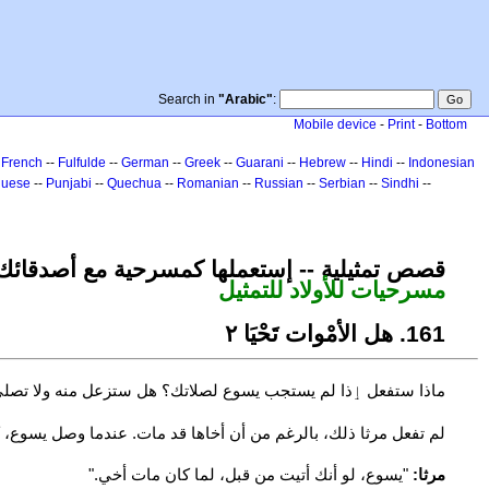
Search in
"Arabic"
:
Mobile device
-
Print
-
Bottom
-
French
--
Fulfulde
--
German
--
Greek
--
Guarani
--
Hebrew
--
Hindi
--
Indonesian
guese
--
Punjabi
--
Quechua
--
Romanian
--
Russian
--
Serbian
--
Sindhi
--
!قصص تمثيلية -- إستعملها كمسرحية مع أصدقائك
مسرحيات للأولاد للتمثيل
161. هل الأمْوات تَحْيَا ٢
ماذا ستفعل ٳذا لم يستجب يسوع لصلاتك؟ هل ستزعل منه ولا تصلي
لم تفعل مرثا ذلك، بالرغم من أن أخاها قد مات. عندما وصل يسوع، ك
مرثا:
"يسوع، لو أنك أتيت من قبل، لما كان مات أخي."