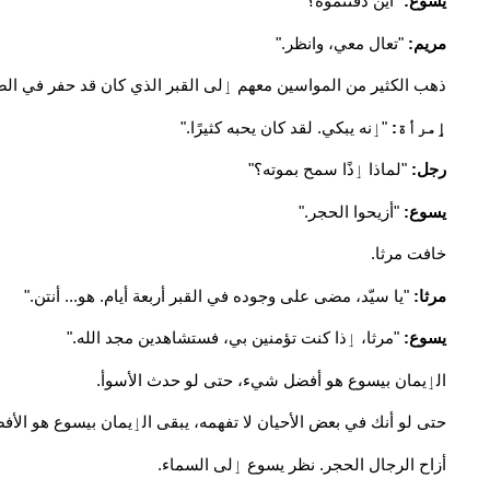
يسوع:
"أين دفنتموه؟"
مريم:
"تعال معي، وانظر."
ذهب الكثير من المواسين معهم ٳلى القبر الذي كان قد حفر في الصخ
ٳمرأة:
"ٳنه يبكي. لقد كان يحبه كثيرًا."
رجل:
"لماذا ٳذًا سمح بموته؟"
يسوع:
"أزيحوا الحجر."
خافت مرثا.
مرثا:
"يا سيّد، مضى على وجوده في القبر أربعة أيام. هو... أنتن."
يسوع:
"مرثا، ٳذا كنت تؤمنين بي، فستشاهدين مجد الله."
الٳيمان بيسوع هو أفضل شيء، حتى لو حدث الأسوأ.
حتى لو أنك في بعض الأحيان لا تفهمه، يبقى الٳيمان بيسوع هو الأف
أزاح الرجال الحجر. نظر يسوع ٳلى السماء.