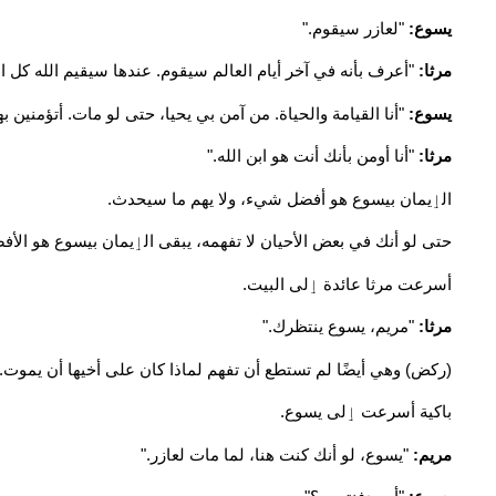
يسوع:
"لعازر سيقوم."
مرثا:
"أعرف بأنه في آخر أيام العالم سيقوم. عندها سيقيم الله كل ال
يسوع:
"أنا القيامة والحياة. من آمن بي يحيا، حتى لو مات. أتؤمنين به
مرثا:
"أنا أومن بأنك أنت هو ابن الله."
الٳيمان بيسوع هو أفضل شيء، ولا يهم ما سيحدث.
حتى لو أنك في بعض الأحيان لا تفهمه، يبقى الٳيمان بيسوع هو الأف
أسرعت مرثا عائدة ٳلى البيت.
مرثا:
"مريم، يسوع ينتظرك."
(ركض) وهي أيضًا لم تستطع أن تفهم لماذا كان على أخيها أن يموت.
باكية أسرعت ٳلى يسوع.
مريم:
"يسوع، لو أنك كنت هنا، لما مات لعازر."