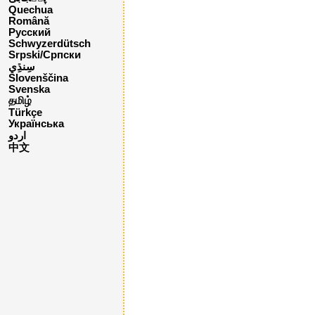
Quechua
Română
Русский
Schwyzerdütsch
Srpski/Српски
Slovenščina
Svenska
தமிழ்
Türkçe
Українська
اردو
中文