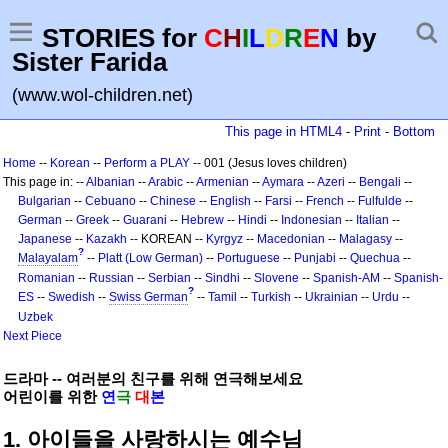
STORIES for
C
H
I
L
D
R
E
N
by
Sister Farida
(www.wol-children.net)
This page in HTML4
-
Print
-
Bottom
Home
--
Korean
--
Perform a PLAY
-- 001 (Jesus loves children)
This page in: --
Albanian
--
Arabic
--
Armenian
--
Aymara
--
Azeri
--
Bengali
--
Bulgarian
--
Cebuano
--
Chinese
--
English
--
Farsi
--
French
--
Fulfulde
--
German
--
Greek
--
Guarani
--
Hebrew
--
Hindi
--
Indonesian
--
Italian
--
Japanese
--
Kazakh
-- KOREAN --
Kyrgyz
--
Macedonian
--
Malagasy
--
?
Malayalam
--
Platt (Low German)
--
Portuguese
--
Punjabi
--
Quechua
--
Romanian
--
Russian
--
Serbian
--
Sindhi
--
Slovene
--
Spanish-AM
--
Spanish-
?
ES
--
Swedish
--
Swiss German
--
Tamil
--
Turkish
--
Ukrainian
--
Urdu
--
Uzbek
Next Piece
드라마 -- 여러분의 친구를 위해 연극해보세요
어린이를 위한
연
극
대
본
1. 아이들을 사랑하시는 예수님