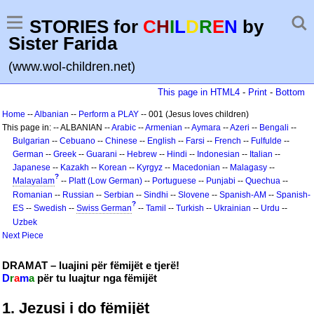
STORIES for
C
H
I
L
D
R
E
N
by
Sister Farida
(www.wol-children.net)
This page in HTML4
-
Print
-
Bottom
Home
--
Albanian
--
Perform a PLAY
-- 001 (Jesus loves children)
This page in: -- ALBANIAN --
Arabic
--
Armenian
--
Aymara
--
Azeri
--
Bengali
--
Bulgarian
--
Cebuano
--
Chinese
--
English
--
Farsi
--
French
--
Fulfulde
--
German
--
Greek
--
Guarani
--
Hebrew
--
Hindi
--
Indonesian
--
Italian
--
Japanese
--
Kazakh
--
Korean
--
Kyrgyz
--
Macedonian
--
Malagasy
--
?
Malayalam
--
Platt (Low German)
--
Portuguese
--
Punjabi
--
Quechua
--
Romanian
--
Russian
--
Serbian
--
Sindhi
--
Slovene
--
Spanish-AM
--
Spanish-
?
ES
--
Swedish
--
Swiss German
--
Tamil
--
Turkish
--
Ukrainian
--
Urdu
--
Uzbek
Next Piece
DRAMAT – luajini për fëmijët e tjerë!
D
r
a
m
a
për tu luajtur nga fëmijët
1. Jezusi i do fëmijët