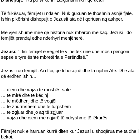
Të frikësuar, fëmijët u ndalën. Nuk guxuan të thoshnin asnjë fjalë.
Ishin pikërisht dishepujt e Jezusit ata që i qortuan aq ashpër.
Më vjen shumë mirë që historia nuk mbaron me kaq. Jezusi i do
fëmijët prandaj edhe ndërhyri menjëherë.
Jezusi:
"I lini fëmijët e vegjël të vijnë tek unë dhe mos i pengoni
sepse e tyre është mbretëria e Perëndisë."
Jezusi i do fëmijët. Ai i ftoi, që ti besojnë dhe ta njohin Atë. Dhe ata
që erdhën ishin…
… djem dhe vajza të moshës sate
… të mirë dhe të këqinj
… të mëdhenj dhe të vegjël
… të zhurmshëm dhe të turpshëm
… të zgjuar dhe jo aq të zgjuar
… vajza dhe djem me ngjyrë të ndryshme të lëkurës
Fëmijët nuk e harruan kurrë ditën kur Jezusi u shoqërua me ta dhe i
bekoi.