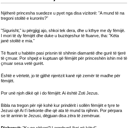
Njëherë princesha suedeze u pyet nga disa vizitorë: "A mund të na
tregoni stolitë e kurorës?"
"Sigurisht," iu përgjigj ajo, shkoi tek dera, dhe u kthye me dy fëmijë.
I mori të dy fëmijët dhe duke u buzëqeshur të ftuarve, tha: "Këta
janë stolitë e mia."
Të ftuarit u habitën pasi prisnin të shihnin diamantë dhe gurë të tjerë
të çmuar. Por shpejt e kuptuan që fëmijët për princeshën ishin më të
çmuar sesa vetë gurët.
Është e vërtetë, jo të gjithë njerëzit kanë një zemër të madhe për
fëmijët.
Por unë njoh dikë që i do fëmijët: Ai është Zoti Jezus.
Bibla na tregon për një kohë kur prindërit i sollën fëmijët e tyre te
Jezusi që Ai t'i bekonte dhe që ata të mund ta njihnin. Por përpara
se të arrinin te Jezusi, dëgjuan disa zëra të zemëruar.
Dishepujt:
"Ku po shkoni? Largohuni! Ikni që këtu!"