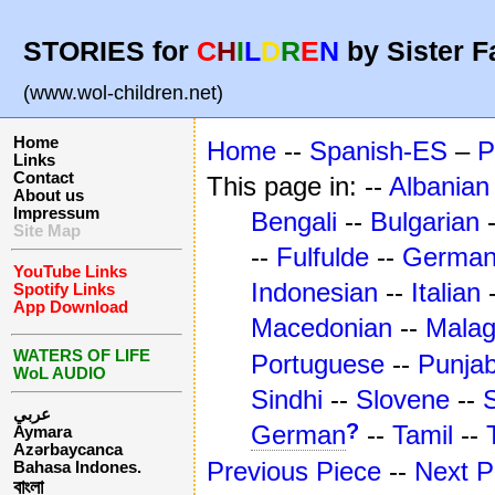
STORIES for
C
H
I
L
D
R
E
N
by Sister F
(www.wol-children.net)
Home
Home
--
Spanish-ES
–
P
Links
Contact
This page in: --
Albanian
About us
Impressum
Bengali
--
Bulgarian
Site Map
--
Fulfulde
--
Germa
YouTube Links
Indonesian
--
Italian
Spotify Links
App Download
Macedonian
--
Mala
WATERS OF LIFE
Portuguese
--
Punjab
WoL AUDIO
Sindhi
--
Slovene
--
عربي
?
German
--
Tamil
--
Aymara
Azərbaycanca
Previous Piece
--
Next P
Bahasa Indones.
বাংলা