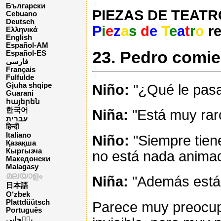
Български
PIEZAS DE TEATRO 
Cebuano
Deutsch
P
i
e
z
a
s
d
e
T
e
a
t
r
o
re
Ελληνικά
English
Español-AM
23. Pedro comie
Español-ES
فارسی
Français
Fulfulde
Gjuha shqipe
Niño:
"¿Qué le pasa
Guarani
հայերեն
한국어
Niña:
"Está muy rar
עברית
हिन्दी
Italiano
Niño:
"Siempre tien
Қазақша
Кыргызча
no está nada anima
Македонски
Malagasy
മലയാളം
Niña:
"Además está 
日本語
O‘zbek
Plattdüütsch
Parece muy preocupa
Português
پن٘جابی