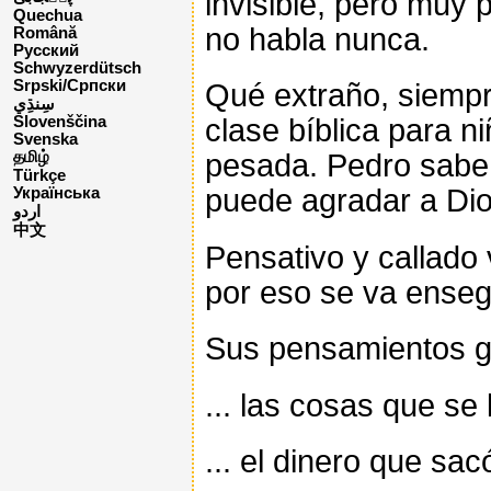
invisible, pero muy
Quechua
no habla nunca.
Română
Русский
Schwyzerdütsch
Srpski/Српски
Qué extraño, siempre
clase bíblica para n
Slovenščina
Svenska
pesada. Pedro sabe 
தமிழ்
Türkçe
puede agradar a Dio
Українська
اردو
中文
Pensativo y callado 
por eso se va enseg
Sus pensamientos gir
... las cosas que se
... el dinero que sa