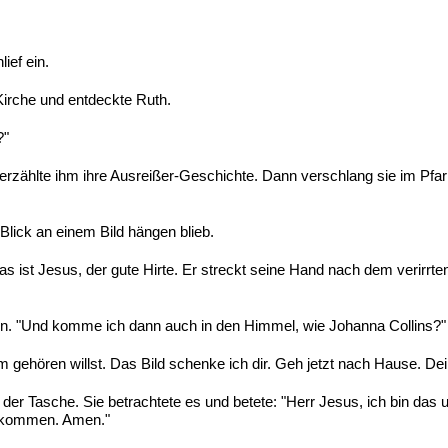
ief ein.
Kirche und entdeckte Ruth.
?"
erzählte ihm ihre Ausreißer-Geschichte. Dann verschlang sie im Pfar
Blick an einem Bild hängen blieb.
 Das ist Jesus, der gute Hirte. Er streckt seine Hand nach dem verirrt
sen. "Und komme ich dann auch in den Himmel, wie Johanna Collins?"
 gehören willst. Das Bild schenke ich dir. Geh jetzt nach Hause. De
r Tasche. Sie betrachtete es und betete: "Herr Jesus, ich bin das un
l kommen. Amen."