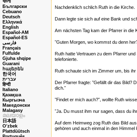
বাংলা
Български
Nachdenklich schlich Ruth in die Kirche.
Cebuano
Deutsch
Dann legte sie sich auf eine Bank und schl
Ελληνικά
English
Am nächsten Tag kam der Pfarrer in die 
Español-AM
Español-ES
"Guten Morgen, wo kommst du denn her
فارسی
Français
Fulfulde
Ruth hatte Vertrauen zu dem Pfarrer und 
Gjuha shqipe
telefonierte.
Guarani
հայերեն
Ruth schaute sich im Zimmer um, bis ihr 
한국어
עברית
Der Pfarrer fragte: "Gefällt dir das Bild?
हिन्दी
dich."
Italiano
Қазақша
"Findet er mich auch?", wollte Ruth wis
Кыргызча
Македонски
Malagasy
"Ja. Du musst ihm nur sagen, dass du ihm
മലയാളം
日本語
Auf dem Heimweg zog Ruth das Bild aus de
O‘zbek
gehören und auch einmal in den Himme
Plattdüütsch
Português