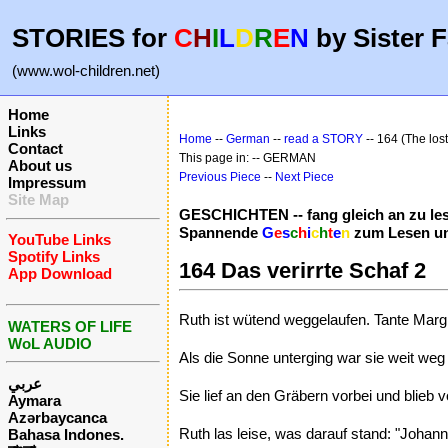
STORIES for
C
H
I
L
D
R
E
N
by Sister F
(www.wol-children.net)
Home
Links
Home
--
German
--
read a STORY
-- 164 (The los
Contact
This page in: -- GERMAN
About us
Previous Piece
--
Next Piece
Impressum
Site Map
GESCHICHTEN -- fang gleich an zu le
Spannende
G
e
s
c
h
i
c
h
t
e
n
zum Lesen un
YouTube Links
Spotify Links
164 Das verirrte Schaf 2
App Download
Ruth ist wütend weggelaufen. Tante Margre
WATERS OF LIFE
WoL AUDIO
Als die Sonne unterging war sie weit weg 
عربي
Sie lief an den Gräbern vorbei und blieb 
Aymara
Azərbaycanca
Ruth las leise, was darauf stand: "Johann
Bahasa Indones.