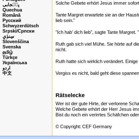
Solche Gebete erhört Jesus immer sofort.
پن٘جابی
Quechua
Tante Margret erwartete sie an der Haustür
Română
Русский
lieb sein."
Schwyzerdütsch
Srpski/Српски
"Ich hab' dich lieb", sagte Tante Margret
Slovenščina
Ruth gab sich viel Mühe. Sie hörte auf di
Svenska
nicht.
தமிழ்
Türkçe
Ruth hatte sich wirklich verändert. Einige 
Українська
اردو
中文
Vergiss es nicht, bald geht diese spanne
Rätselecke
Wer ist der gute Hirte, der verlorene Sch
Welche Gebete erhört der Herr Jesus im
Bist du noch ein verirrtes Schäfchen ode
© Copyright: CEF Germany