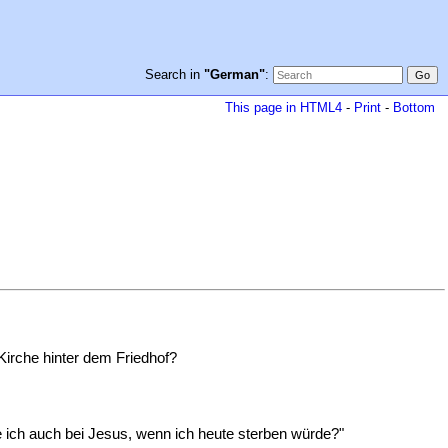
Search in
"German"
:
This page in HTML4
-
Print
-
Bottom
 Kirche hinter dem Friedhof?
re ich auch bei Jesus, wenn ich heute sterben würde?"