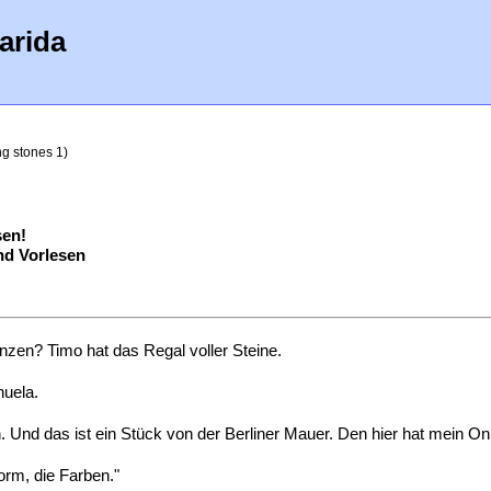
arida
g stones 1)
sen!
d Vorlesen
en? Timo hat das Regal voller Steine.
nuela.
n. Und das ist ein Stück von der Berliner Mauer. Den hier hat mein O
orm, die Farben."