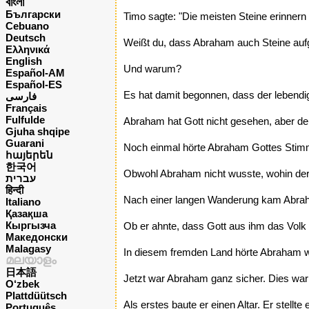
বাংলা
Български
Timo sagte: "Die meisten Steine erinnern 
Cebuano
Deutsch
Weißt du, dass Abraham auch Steine aufges
Ελληνικά
English
Und warum?
Español-AM
Español-ES
Es hat damit begonnen, dass der lebendig
فارسی
Français
Fulfulde
Abraham hat Gott nicht gesehen, aber deu
Gjuha shqipe
Guarani
Noch einmal hörte Abraham Gottes Stimme
հայերեն
한국어
Obwohl Abraham nicht wusste, wohin der W
עברית
हिन्दी
Nach einer langen Wanderung kam Abraham
Italiano
Қазақша
Кыргызча
Ob er ahnte, dass Gott aus ihm das Vol
Македонски
Malagasy
In diesem fremden Land hörte Abraham w
മലയാളം
日本語
Jetzt war Abraham ganz sicher. Dies war 
O‘zbek
Plattdüütsch
Als erstes baute er einen Altar. Er stellt
Português