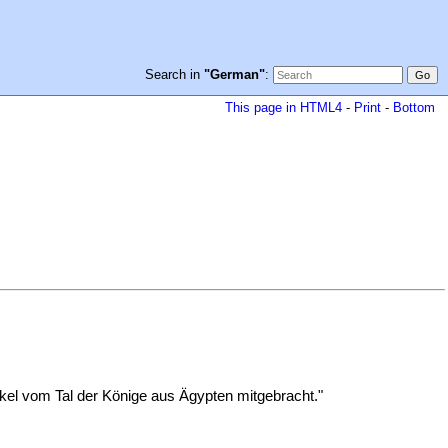
Search in
"German"
:
This page in HTML4
-
Print
-
Bottom
nkel vom Tal der Könige aus Ägypten mitgebracht."