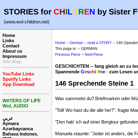
STORIES for
C
H
I
L
D
R
E
N
by Sister F
(www.wol-children.net)
Home
Links
Home
--
German
--
read a STORY
-- 146 (Speakin
Contact
This page in: -- GERMAN
About us
Previous Piece
--
Next Piece
Impressum
Site Map
GESCHICHTEN -- fang gleich an zu le
Spannende
G
e
s
c
h
i
c
h
t
e
n
zum Lesen un
YouTube Links
Spotify Links
146 Sprechende Steine 1
App Download
Was sammelst du? Briefmarken oder Münz
WATERS OF LIFE
WoL AUDIO
"Toll! Wo hast du die alle her?", fragte Ma
عربي
"Den hab' ich auf einer Bergtour gefunde
Aymara
Azərbaycanca
Manuela staunte: "Jeder ist anders, die F
Bahasa Indones.