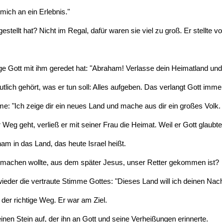
mich an ein Erlebnis."
tellt hat? Nicht im Regal, dafür waren sie viel zu groß. Er stellte 
e Gott mit ihm geredet hat: "Abraham! Verlasse dein Heimatland und
tlich gehört, was er tun soll: Alles aufgeben. Das verlangt Gott im
: "Ich zeige dir ein neues Land und mache aus dir ein großes Volk
eg geht, verließ er mit seiner Frau die Heimat. Weil er Gott glaubt
 in das Land, das heute Israel heißt.
k machen wollte, aus dem später Jesus, unser Retter gekommen ist?
ieder die vertraute Stimme Gottes: "Dieses Land will ich deinen N
der richtige Weg. Er war am Ziel.
e einen Stein auf, der ihn an Gott und seine Verheißungen erinnerte.