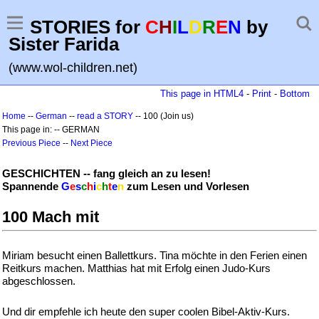
STORIES for
C
H
I
L
D
R
E
N
by
Sister Farida
(www.wol-children.net)
This page in HTML4
-
Print
-
Bottom
Home
--
German
--
read a STORY
-- 100 (Join us)
This page in: -- GERMAN
Previous Piece
--
Next Piece
GESCHICHTEN -- fang gleich an zu lesen!
Spannende
G
e
s
c
h
i
c
h
t
e
n
zum Lesen und Vorlesen
100 Mach mit
Miriam besucht einen Ballettkurs. Tina möchte in den Ferien einen
Reitkurs machen. Matthias hat mit Erfolg einen Judo-Kurs
abgeschlossen.
Und dir empfehle ich heute den super coolen Bibel-Aktiv-Kurs.