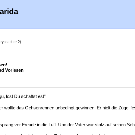
arida
ry teacher 2)
sen!
d Vorlesen
u, los! Du schaffst es!"
r wollte das Ochsenrennen unbedingt gewinnen. Er hielt die Zügel fe
rang vor Freude in die Luft. Und der Vater war stolz auf seinen Soh