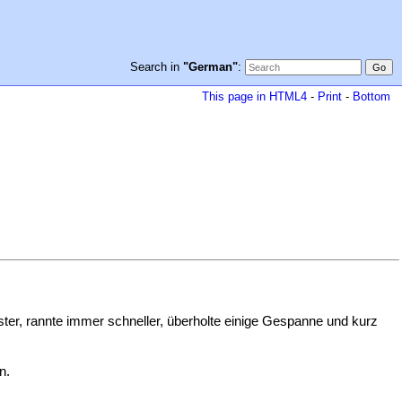
Search in
"German"
:
This page in HTML4
-
Print
-
Bottom
ster, rannte immer schneller, überholte einige Gespanne und kurz
n.