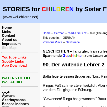
STORIES for
C
H
I
L
D
R
E
N
by Sister F
(www.wol-children.net)
Home
Links
Home
--
German
--
read a STORY
-- 090 (The ang
Contact
This page in: -- GERMAN
About us
Previous Piece
--
Next Piece
Impressum
Site Map
GESCHICHTEN -- fang gleich an zu le
Spannende
G
e
s
c
h
i
c
h
t
e
n
zum Lesen un
YouTube Links
Spotify Links
90. Der wütende Lehrer 2
App Download
Battu feuerte seinen Bruder an: "Los, Ring
WATERS OF LIFE
WoL AUDIO
Ringus Fuß schmerzte entsetzlich. Aber e
vor dem Ziel ging er in Führung.
عربي
Aymara
"Gewonnen! Ringu hat gewonnen!" Battu sp
Azərbaycanca
Bahasa Indones.