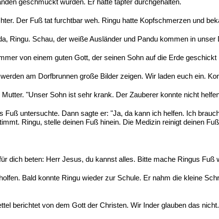
landen geschmückt wurden. Er hatte tapfer durchgehalten.
ter. Der Fuß tat furchtbar weh. Ringu hatte Kopfschmerzen und bek
anda, Ringu. Schau, der weiße Ausländer und Pandu kommen in unser 
 immer von einem guten Gott, der seinen Sohn auf die Erde geschickt 
werden am Dorfbrunnen große Bilder zeigen. Wir laden euch ein. Ko
s Mutter. "Unser Sohn ist sehr krank. Der Zauberer konnte nicht helfe
s Fuß untersuchte. Dann sagte er: "Ja, da kann ich helfen. Ich brau
timmt. Ringu, stelle deinen Fuß hinein. Die Medizin reinigt deinen Fuß
ch für dich beten: Herr Jesus, du kannst alles. Bitte mache Ringus 
fen. Bald konnte Ringu wieder zur Schule. Er nahm die kleine Schrif
Zettel berichtet von dem Gott der Christen. Wir Inder glauben das nic