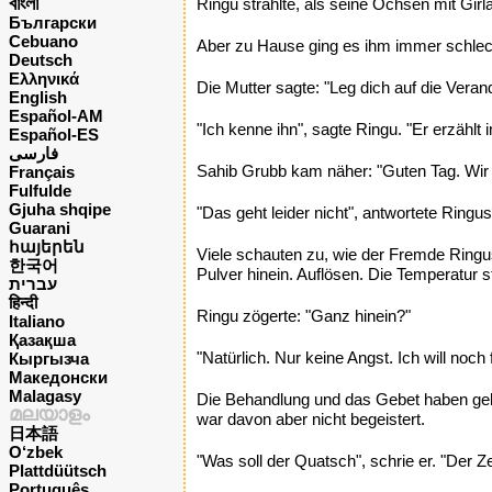
বাংলা
Ringu strahlte, als seine Ochsen mit Gir
Български
Cebuano
Aber zu Hause ging es ihm immer schlech
Deutsch
Ελληνικά
Die Mutter sagte: "Leg dich auf die Ver
English
Español-AM
"Ich kenne ihn", sagte Ringu. "Er erzählt
Español-ES
فارسی
Sahib Grubb kam näher: "Guten Tag. Wir 
Français
Fulfulde
Gjuha shqipe
"Das geht leider nicht", antwortete Ringu
Guarani
հայերեն
Viele schauten zu, wie der Fremde Ringu
한국어
Pulver hinein. Auflösen. Die Temperatur s
עברית
हिन्दी
Ringu zögerte: "Ganz hinein?"
Italiano
Қазақша
"Natürlich. Nur keine Angst. Ich will no
Кыргызча
Македонски
Malagasy
Die Behandlung und das Gebet haben gehol
മലയാളം
war davon aber nicht begeistert.
日本語
O‘zbek
"Was soll der Quatsch", schrie er. "Der 
Plattdüütsch
Português