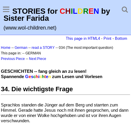
STORIES for
C
H
I
L
D
R
E
N
by
Sister Farida
(www.wol-children.net)
This page in HTML4
-
Print
-
Bottom
Home
--
German
--
read a STORY
-- 034 (The most important question)
This page in: -- GERMAN
Previous Piece
--
Next Piece
GESCHICHTEN -- fang gleich an zu lesen!
Spannende
G
e
s
c
h
i
c
h
t
e
n
zum Lesen und Vorlesen
34. Die wichtigste Frage
Sprachlos standen die Jünger auf dem Berg und starrten zum
Himmel. Gerade hatte Jesus noch mit ihnen gesprochen, und dann
wurde er von einer Wolke hochgehoben und ist vor ihren Augen
verschwunden.