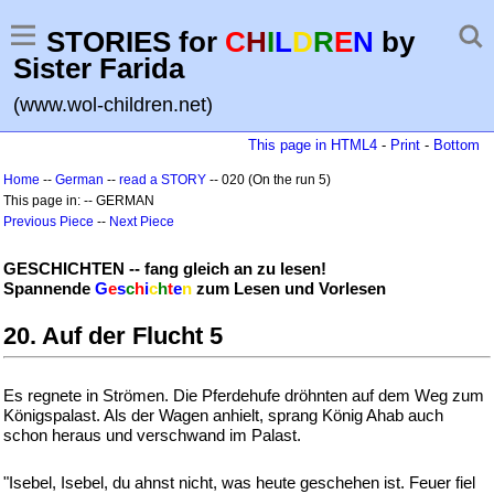
STORIES for
C
H
I
L
D
R
E
N
by
Sister Farida
(www.wol-children.net)
This page in HTML4
-
Print
-
Bottom
Home
--
German
--
read a STORY
-- 020 (On the run 5)
This page in: -- GERMAN
Previous Piece
--
Next Piece
GESCHICHTEN -- fang gleich an zu lesen!
Spannende
G
e
s
c
h
i
c
h
t
e
n
zum Lesen und Vorlesen
20. Auf der Flucht 5
Es regnete in Strömen. Die Pferdehufe dröhnten auf dem Weg zum
Königspalast. Als der Wagen anhielt, sprang König Ahab auch
schon heraus und verschwand im Palast.
"Isebel, Isebel, du ahnst nicht, was heute geschehen ist. Feuer fiel