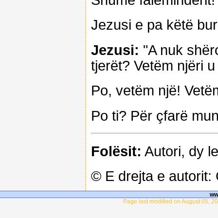
Jezusi e pa këtë burr
Jezusi:
"A nuk shëro
tjerët? Vetëm njëri 
Po, vetëm një! Vetëm
Po ti? Për çfarë mu
Folësit:
Autori, dy l
© E drejta e autorit
ww
Page last modified on August 05, 2