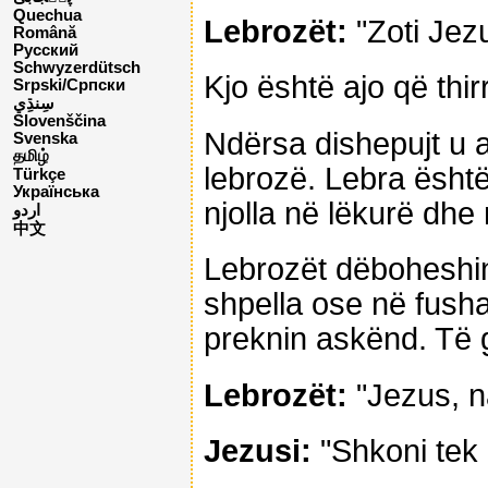
Quechua
Lebrozët:
"Zoti Jez
Română
Русский
Schwyzerdütsch
Kjo është ajo që thi
Srpski/Српски
Slovenščina
Ndërsa dishepujt u a
Svenska
தமிழ்
lebrozë. Lebra ësht
Türkçe
Українська
njolla në lëkurë dhe
اردو
中文
Lebrozët dëboheshin 
shpella ose në fusha
preknin askënd. Të g
Lebrozët:
"Jezus, n
Jezusi:
"Shkoni tek p