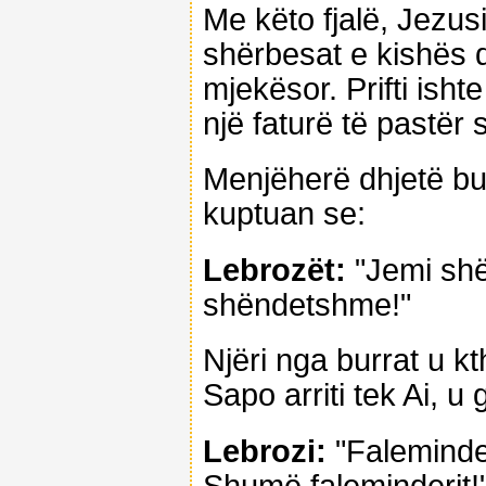
Me këto fjalë, Jezusi
shërbesat e kishës dh
mjekësor. Prifti isht
një faturë të pastër
Menjëherë dhjetë bu
kuptuan se:
Lebrozët:
"Jemi shë
shëndetshme!"
Njëri nga burrat u k
Sapo arriti tek Ai, u 
Lebrozi:
"Faleminder
Shumë faleminderit!