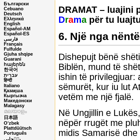
Български
DRAMAT – luajini pë
Cebuano
Deutsch
D
r
a
m
a
për tu luajt
Ελληνικά
English
Español-AM
6. Një nga nëntë
Español-ES
فارسی
Français
Fulfulde
Gjuha shqipe
Dishepujt bënë shëti
Guarani
Biblën, mund të shëti
հայերեն
한국어
ishin të privilegjuar:
עברית
हिन्दी
sëmurët, kur iu lut At
Italiano
Қазақша
vetëm me një fjalë.
Кыргызча
Македонски
Malagasy
Në Ungjillin e Lukës
മലയാളം
日本語
nëpër rrugët me pluh
O‘zbek
Plattdüütsch
midis Samarisë dhe 
Português
پن٘جابی