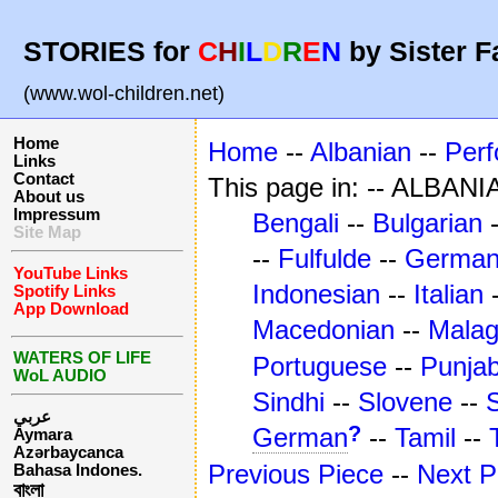
STORIES for
C
H
I
L
D
R
E
N
by Sister F
(www.wol-children.net)
Home
Home
--
Albanian
--
Per
Links
Contact
This page in: -- ALBANI
About us
Impressum
Bengali
--
Bulgarian
Site Map
--
Fulfulde
--
Germa
YouTube Links
Indonesian
--
Italian
Spotify Links
App Download
Macedonian
--
Mala
WATERS OF LIFE
Portuguese
--
Punjab
WoL AUDIO
Sindhi
--
Slovene
--
عربي
?
German
--
Tamil
--
Aymara
Azərbaycanca
Previous Piece
--
Next P
Bahasa Indones.
বাংলা